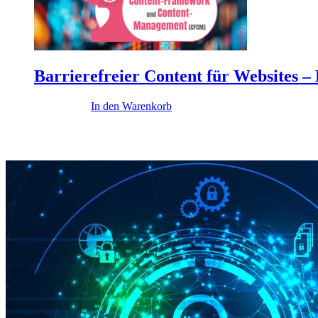
Barrierefreier Content für Websites –
19.900,00
€
In den Warenkorb
Diese Themen könnten dich interessieren ..