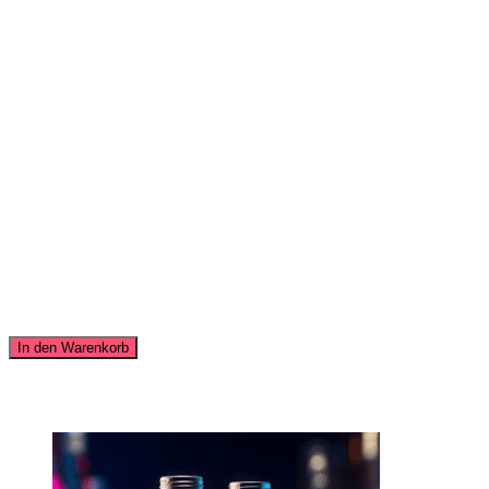
Barrierefreies Advertising – „Ich habe all
Dauerhaftes Kampagnenmanagement für dich und deine Marke u
Megalyse zur dauerhaften Erfassung von Zielgruppeninformat
Dauerhafte Entwicklung von Kampagnenideen, Umsetzung der K
Modellieren barrierefreien Contents und Aufbau passender Ka
Einrichtung und Optimierung von Google Analytics und Einri
Laufende Weiterbildung von dir und deinen Kollegen zu Them
Transparenter Redaktionsplan – permanent gepflegt und erweite
Entwicklung und Segmentierung von Zielgruppen, Zielgruppe
A/B Testing deiner Kampagnen um laufend optimieren zu könne
Einsatz deiner Kampagnen in das passende Umfeld: Google, Di
3.490,00
€
Barrierefreies Advertising - "Ich habe alles vom Tisch"- mittleres Pa
In den Warenkorb
Ähnliche Produkte