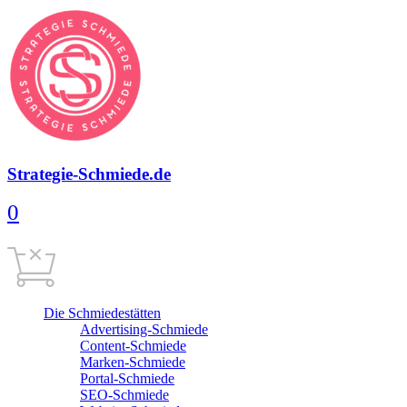
Strategie-Schmiede.de
0
Warenkorb
0,00
€
Cart is empty
Die Schmiedestätten
Advertising-Schmiede
Content-Schmiede
Marken-Schmiede
Portal-Schmiede
SEO-Schmiede