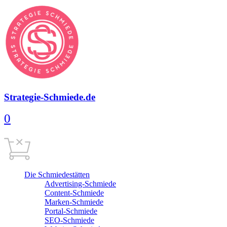
Strategie-Schmiede.de
0
Warenkorb
0,00
€
Cart is empty
Die Schmiedestätten
Advertising-Schmiede
Content-Schmiede
Marken-Schmiede
Portal-Schmiede
SEO-Schmiede