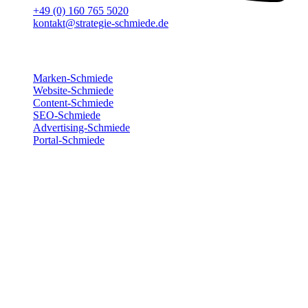
+49 (0) 160 765 5020
kontakt@strategie-schmiede.de
Für deinen Erfolg
Marken-Schmiede
Website-Schmiede
Content-Schmiede
SEO-Schmiede
Advertising-Schmiede
Portal-Schmiede
Wir sind für dich da
Montag
8:00 – 17:00
Dienstag
8:00 – 17:00
Mittwoch
8:00 – 17:00
Donnerstag
8:00 – 17:00
Freitag
8:00 – 15:00