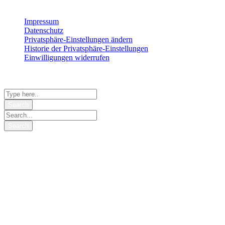
Impressum
Datenschutz
Privatsphäre-Einstellungen ändern
Historie der Privatsphäre-Einstellungen
Einwilligungen widerrufen
© 2026 StrategieSchmiede
Shopping Basket
Nicht das richtige Schmiedepaket
gefunden?