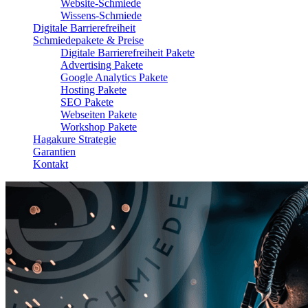
Website-Schmiede
Wissens-Schmiede
Digitale Barrierefreiheit
Schmiedepakete & Preise
Digitale Barrierefreiheit Pakete
Advertising Pakete
Google Analytics Pakete
Hosting Pakete
SEO Pakete
Webseiten Pakete
Workshop Pakete
Hagakure Strategie
Garantien
Kontakt