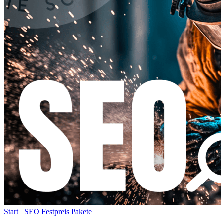
Start
/
SEO Festpreis Pakete
/ Auszeichnung der Datenstruktur nach
Schema.org