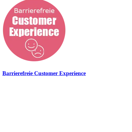
Barrierefreie Customer Experience
Geschmiedet für neue Zielgruppen und agile Marken Barrierefreie
Customer Experience Was wir hier schon wieder machen? Ganz
einfach, wir sorgen für herausragende Benutzererfahrungen mit
deiner Marke. Denn genau dafür steht die digitale barrierefreie
Customer Experience. Ganz gleich, ob ihr ein bestehendes Konzept
verbessern möchtet oder ihr euch noch nicht mit dem Thema User
Experience auseinandergesetzt habt. Die StrategieSchmiede
übernimmt für euch die Umsetzung. JETZT barrierefrei werden
Barrierefreie Customer Experience – funktional, herausragend,