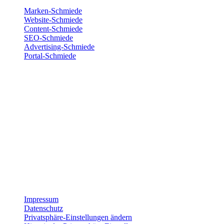
Marken-Schmiede
Website-Schmiede
Content-Schmiede
SEO-Schmiede
Advertising-Schmiede
Portal-Schmiede
Wir sind für dich da
Montag
8:00 – 17:00
Dienstag
8:00 – 17:00
Mittwoch
8:00 – 17:00
Donnerstag
8:00 – 17:00
Freitag
8:00 – 15:00
Impressum
Datenschutz
Privatsphäre-Einstellungen ändern