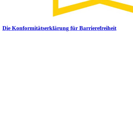
Die Konformitätserklärung für Barrierefreiheit
Die Konformitäts-erklärung für Barrierefreiheit Barrierefreie
Websites werden ab 2025 für Unternehmen zur Pflicht – Das weißt
du ganz sicher, sonst wärst du nicht auf dieser Seite. Und wir sagen
es dir an dieser Stelle noch einmal: Du bist ab dem 28. Juni 2025 zur
Barrierefreiheit verpflichtet! Und natürlich unterstützen wir dich
dabei mit unserer Expertise. Dazu gehört auch die
„Konformitätserklärung“ im Rahmen des
Barrierefreiheitsstärkungsgesetzes (BFSG). Sie setzt als Basis auf
die WCAG 2.1 (Web Content Accessibility Guidelines) und an
diese halten wir uns auch. Darüber hinaus wird die erreichte
Konformitätsstufe angegeben (von Level A bis Level AAA) und
passend dazu die eingesetzten Technologien. Eine Erklärung zur
Barrierefreiheit ist ein Dokument, das typischerweise als Unterseite
auf deiner Webseite zu finden ist. Es beschreibt den aktuellen Stand
der digitalen Barrierefreiheit deiner Webseite. In dieser Erklärung
wird detailliert aufgeführt, welche Bereiche deiner Webseite
barrierefrei gestaltet sind, welche nicht und die Gründe dafür. Es ist
jedoch