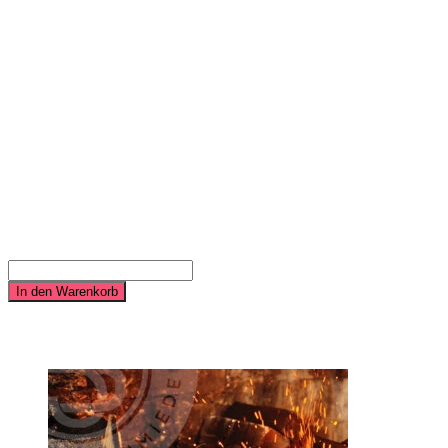
Auszeichnung der Datenstruktur nach
Schema.org
Auszeichnung deiner Datenstruktur nach Schema.org um ein
Ranking im Google-Knowledge-Graph zu ermöglichen und
deine Datenstruktur verständlicher für Suchmaschinen zu
machen
inkl. Nachweis der umgesetzten Arbeiten
714,00
€
Auszeichnung der Datenstruktur nach Schema.org Menge
In den Warenkorb
Ähnliche Produkte