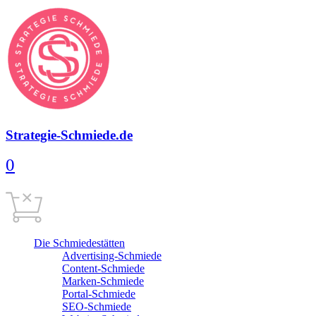
Strategie-Schmiede.de
0
Warenkorb
0,00
€
Cart is empty
Die Schmiedestätten
Advertising-Schmiede
Content-Schmiede
Marken-Schmiede
Portal-Schmiede
SEO-Schmiede