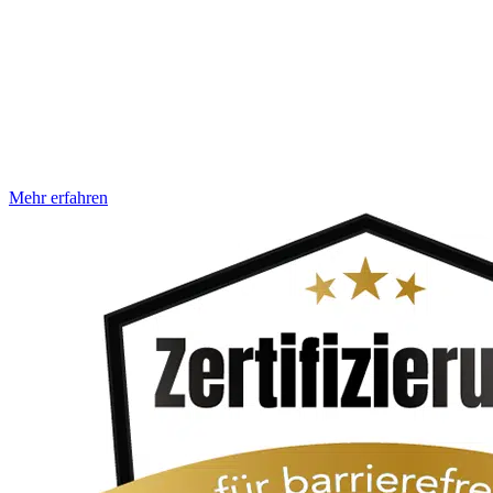
zukunftsfähig Ihr fragt euch, was eine gute barrierefreie Customer
Journey auszeichnet? Die Antwort darauf ist relativ einfach. Ein
User hat jederzeit die Möglichkeit barrierefrei mit euch zu agieren,
ganz unabhängig davon, an welcher Stelle er sich gerade befindet.
Genau das zeichnet eine überzeugende Customer Journey aus.
Hinzu kommt, dass jederzeit sämtliche Daten, kontextbezogene
Informationen und letztlich alles, was zur Erfüllung des Markenziels
(hier geht es um euch) erforderlich ist, barrierefrei zur Verfügung
steht. So werden realistische Erwartungen an
Mehr erfahren