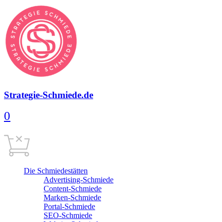
Strategie-Schmiede.de
0
Warenkorb
0,00
€
Cart is empty
Die Schmiedestätten
Advertising-Schmiede
Content-Schmiede
Marken-Schmiede
Portal-Schmiede
SEO-Schmiede