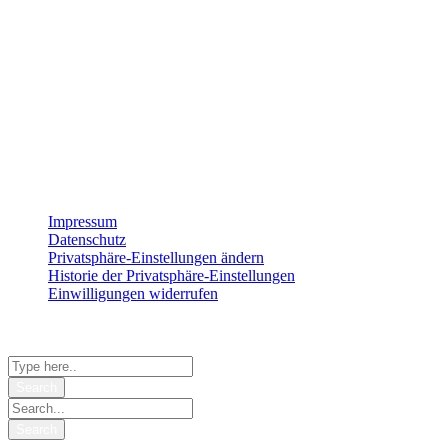
Montag
8:00 – 17:00
Dienstag
8:00 – 17:00
Mittwoch
8:00 – 17:00
Donnerstag
8:00 – 17:00
Freitag
8:00 – 15:00
Impressum
Datenschutz
Privatsphäre-Einstellungen ändern
Historie der Privatsphäre-Einstellungen
Einwilligungen widerrufen
© 2026 StrategieSchmiede
Shopping Basket