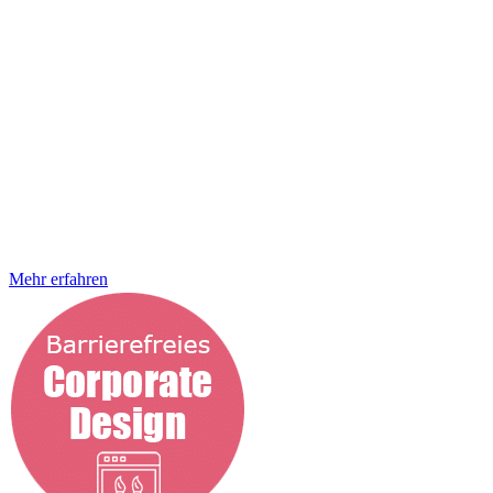
verbessern möchtet oder ihr euch noch nicht mit dem Thema User
Experience auseinandergesetzt habt. Die StrategieSchmiede
übernimmt für euch die Umsetzung. JETZT barrierefrei werden
Barrierefreie Customer Experience – funktional, herausragend,
zukunftsfähig Ihr fragt euch, was eine gute barrierefreie Customer
Journey auszeichnet? Die Antwort darauf ist relativ einfach. Ein
User hat jederzeit die Möglichkeit barrierefrei mit euch zu agieren,
ganz unabhängig davon, an welcher Stelle er sich gerade befindet.
Genau das zeichnet eine überzeugende Customer Journey aus.
Hinzu kommt, dass jederzeit sämtliche Daten, kontextbezogene
Informationen und letztlich alles, was zur Erfüllung des Markenziels
(hier geht es um euch) erforderlich ist, barrierefrei zur Verfügung
steht. So werden realistische Erwartungen an
Mehr erfahren