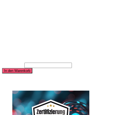
Transparenter Redaktionsplan – permanent gepflegt und
erweiterbar (Planungssicherheit)
Entwicklung und Segmentierung von Zielgruppen,
Zielgruppenbedürfnissen und Aufbau passender Personas zur
Optimierung der Kampagnen
A/B Testing deiner Kampagnen um laufend optimieren zu
können, Reichweite zu sichern und Leads zu generieren
Einsatz deiner Kampagnen in das passende Umfeld: Google,
Displays, Produktfeeds, Youtube, Native Ads, Social Media
und Apps
3.490,00
€
Barrierefreies Advertising - "Ich habe alles vom Tisch"- mittleres
Paket Menge
In den Warenkorb
Ähnliche Produkte