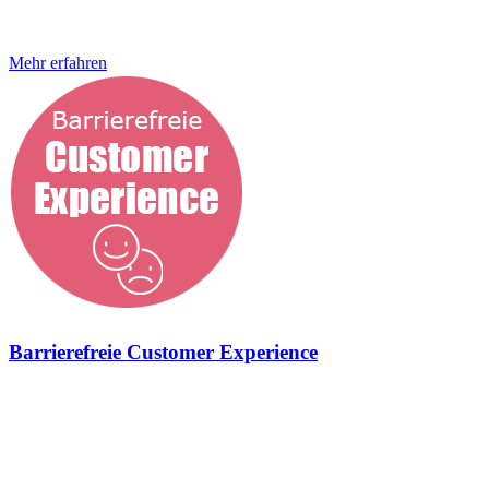
Momente in deiner Markenwelt. Wir binden deine Zielgruppe
dauerhaft und versorgen
Mehr erfahren
Barrierefreie Customer Experience
Geschmiedet für neue Zielgruppen und agile Marken Barrierefreie
Customer Experience Was wir hier schon wieder machen? Ganz
einfach, wir sorgen für herausragende Benutzererfahrungen mit
deiner Marke. Denn genau dafür steht die digitale barrierefreie
Customer Experience. Ganz gleich, ob ihr ein bestehendes Konzept