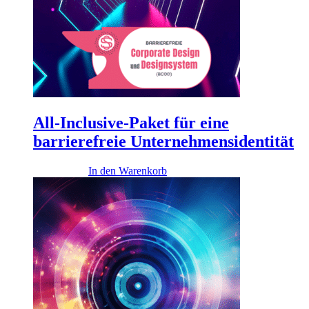
All-Inclusive-Paket für eine
barrierefreie Unternehmensidentität
17.900,00
€
In den Warenkorb