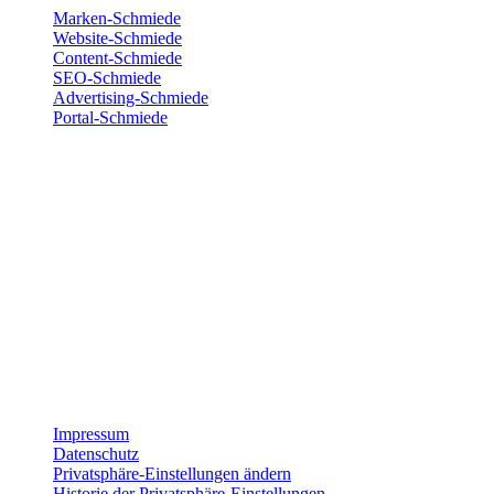
Marken-Schmiede
Website-Schmiede
Content-Schmiede
SEO-Schmiede
Advertising-Schmiede
Portal-Schmiede
Wir sind für dich da
Montag
8:00 – 17:00
Dienstag
8:00 – 17:00
Mittwoch
8:00 – 17:00
Donnerstag
8:00 – 17:00
Freitag
8:00 – 15:00
Impressum
Datenschutz
Privatsphäre-Einstellungen ändern
Historie der Privatsphäre-Einstellungen