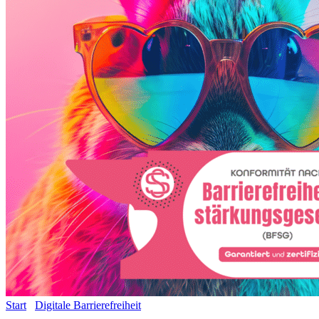
Start
/
Digitale Barrierefreiheit
/ Barrierefreies Advertising – „Ich
habe alles vom Tisch“- mittleres Paket