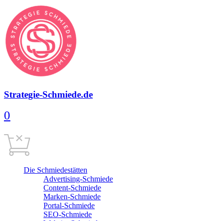
Strategie-Schmiede.de
0
Warenkorb
0,00
€
Cart is empty
Die Schmiedestätten
Advertising-Schmiede
Content-Schmiede
Marken-Schmiede
Portal-Schmiede
SEO-Schmiede