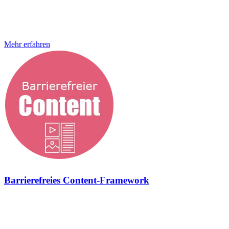
daher ein integraler Bestandteil unserer Arbeit. Das bedeutet für uns
an alles zu denken, von der barrierefreien User Experience bis zum
fertigen Onlineshop, der Website oder eben
Mehr erfahren
Barrierefreies Content-Framework
Geschmiedet für begeisternden Content und anspruchsvolle
Zielgruppen. Barrierefreies Content-Framework Hier gibt es was auf
die Augen, was ins Herz und was in die Ohren – barrierefrei,
versteht sich Herzlichen Glückwunsch, du hast eine der wenigen