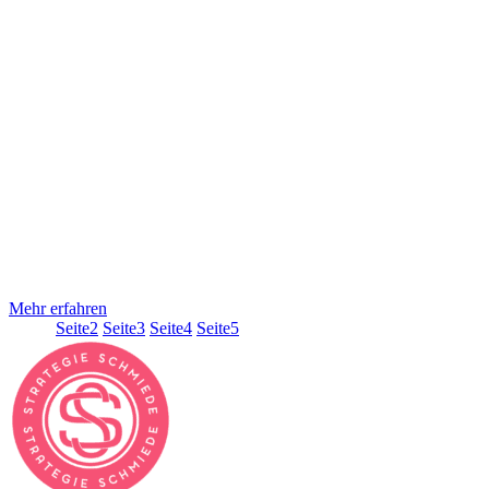
Agenturen gefunden, die sich mit barrierefreiem Content
beschäftigen. Denn es ist nun einmal so, die Gesellschaft altert und
damit auch deine Zielgruppe. Ebenso ist es kein Geheimnis, dass
immer mehr Menschen von Einschränkungen betroffen sind.
Welche Einschränkungen es nun sind, spielt keine Rolle. Wichtig ist
jedoch, dass wir deine persönlichen Lieblinge (das sollte deine
Zielgruppe sein) barrierefrei abholen und auf deine Angebote und
Dienstleistungen aufmerksam machen. Dafür steht die
StrategieSchmiede und dafür stehen wir von der Content-Analyse,
über die Creation bis hin zur Distribution. JETZT barrierefrei
werden Barrierefreier Content – gedacht für die Zukunft Mit Hilfe
der richtigen Content-Strategie schaffen wir nicht nur einzigartige
Momente in deiner Markenwelt. Wir binden deine Zielgruppe
dauerhaft und versorgen
Mehr erfahren
Seite
1
Seite
2
Seite
3
Seite
4
Seite
5