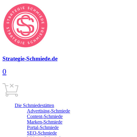
Strategie-Schmiede.de
0
Warenkorb
0,00
€
Cart is empty
Die Schmiedestätten
Advertising-Schmiede
Content-Schmiede
Marken-Schmiede
Portal-Schmiede
SEO-Schmiede