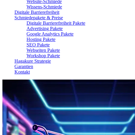
Website-Schmiede
Wissens-Schmiede
Digitale Barrierefreiheit
Schmiedepakete & Preise
Digitale Barrierefreiheit Pakete
Advertising Pakete
Google Analytics Pakete
Hosting Pakete
SEO Pakete
Webseiten Pakete
Workshop Pakete
Hagakure Strategie
Garantien
Kontakt