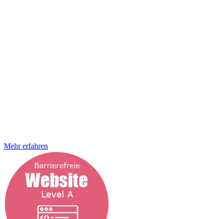
viel mehr steht sie für Erreichbarkeit und digitale Teilhabe. Bis heute
ermöglicht lediglich ein Viertel der größten deutschen Onlineshops
genau diesen Ansatz. Viel zu wenig meinen Experten und dieser
Meinung schließen wir uns an. Wir haben es uns daher als Ziel
gesetzt, für ein inklusives Shoppingerlebnis zu sorgen, denn vor
allem dieses hat eine hohe Bedeutung und steht am Ende für
gesellschaftliche Teilhabe. DEIN Onlineshop barrierefrei?
Barrierefreier Onlineshop – Digitalität für alle Gerade für
Shopbetreiber ist es daher entscheidend auf digitale Barrierefreiheit
zu setzen. Vieles was für uns selbstverständlich ist, mal schnell
online eine Reise buchen oder nach dem nächsten Buch suchen, ist
für viele Menschen mit Einschränkungen völlig unmöglich. Das
Internet und vor allem Onlineseiten von gewerblichen Anbietern
sind zu einem ganz überwiegenden Teil nicht barrierefrei nutzbar.
Gleichzeitig
Mehr erfahren