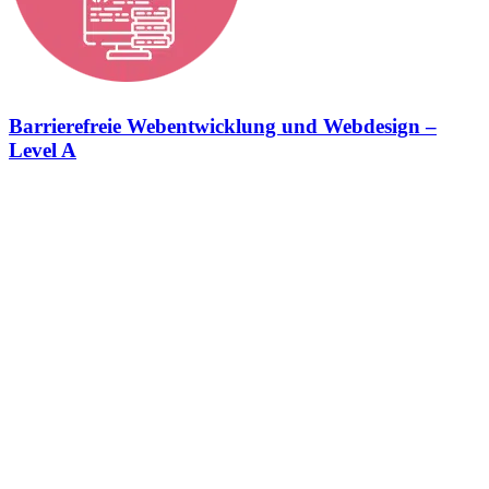
Barrierefreie Webentwicklung und Webdesign –
Level A
Barrierefreie Webentwicklung und Webdesign – Erfüllung des
Barrierefreiheitsstärkungsgesetzes (BFSG) Konformitätsstufe Level
A Wir setzen deine Website nach den Anforderungen des
Barrierefreiheitsstärkungsgesetzes (BFSG) um. Dazu halten wir uns
zu 100% an die Vorgaben der Web Content Accessibility Guidelines
(WCAG) um. In der StrategieSchmiede sehen wir das
Barrierefreiheitsstärkungsgesetz als eine Chance, die digitale Welt
für jeden zugänglich zu machen und erkennen die immense
Bedeutung der Barrierefreiheit als Schlüssel zur Erweiterung deiner
Zielgruppe. Darüber hinaus setzen wir uns dafür ein, Onlineshops
vollständig barrierefrei zu gestalten, um allen Menschen,
unabhängig von ihren körperlichen oder geistigen Fähigkeiten, ein
gleichberechtigtes Einkaufserlebnis zu ermöglichen. Bei der
StrategieSchmiede ist uns bewusst, dass jede Designentscheidung
die Möglichkeit bietet, die Zugänglichkeit und Nutzbarkeit eines
Produkts oder einer Umgebung zu verbessern. Inklusives Design ist