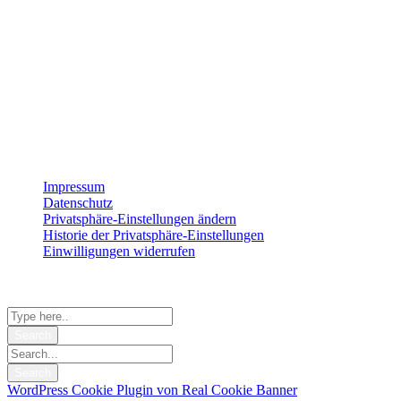
Montag
8:00 – 17:00
Dienstag
8:00 – 17:00
Mittwoch
8:00 – 17:00
Donnerstag
8:00 – 17:00
Freitag
8:00 – 15:00
Impressum
Datenschutz
Privatsphäre-Einstellungen ändern
Historie der Privatsphäre-Einstellungen
Einwilligungen widerrufen
© 2026 StrategieSchmiede
Shopping Basket
WordPress Cookie Plugin von Real Cookie Banner