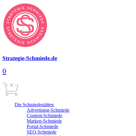
Strategie-Schmiede.de
0
Warenkorb
0,00
€
Cart is empty
Die Schmiedestätten
Advertising-Schmiede
Content-Schmiede
Marken-Schmiede
Portal-Schmiede
SEO-Schmiede