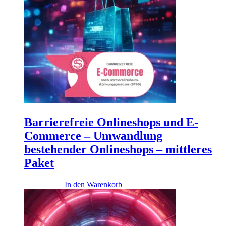
Barrierefreie Onlineshops und E-
Commerce – Umwandlung
bestehender Onlineshops – mittleres
Paket
14.500,00
€
In den Warenkorb