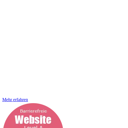
Barrierefreiheitsstärkungsgesetzes (BFSG) Konformitätsstufe Level
AA Wir setzen deine Website nach den Anforderungen des
Barrierefreiheitsstärkungsgesetzes (BFSG) um. Dazu halten wir uns
zu 100% an die Vorgaben der Web Content Accessibility Guidelines
(WCAG) um. In der StrategieSchmiede sehen wir das
Barrierefreiheitsstärkungsgesetz als eine Chance, die digitale Welt
für jeden zugänglich zu machen und erkennen die immense
Bedeutung der Barrierefreiheit als Schlüssel zur Erweiterung deiner
Zielgruppe. Darüber hinaus setzen wir uns dafür ein, Onlineshops
vollständig barrierefrei zu gestalten, um allen Menschen,
unabhängig von ihren körperlichen oder geistigen Fähigkeiten, ein
gleichberechtigtes Einkaufserlebnis zu ermöglichen. Bei der
StrategieSchmiede ist uns bewusst, dass jede Designentscheidung
die Möglichkeit bietet, die Zugänglichkeit und Nutzbarkeit eines
Produkts oder einer Umgebung zu verbessern. Inklusives Design ist
daher ein integraler Bestandteil unserer Arbeit. Das bedeutet für uns
an alles zu denken, von der barrierefreien User Experience bis zum
fertigen Onlineshop, der Website oder eben
Mehr erfahren