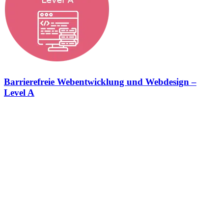
Barrierefreie Webentwicklung und Webdesign –
Level A
Barrierefreie Webentwicklung und Webdesign – Erfüllung des
Barrierefreiheitsstärkungsgesetzes (BFSG) Konformitätsstufe Level
A Wir setzen deine Website nach den Anforderungen des
Barrierefreiheitsstärkungsgesetzes (BFSG) um. Dazu halten wir uns
zu 100% an die Vorgaben der Web Content Accessibility Guidelines
(WCAG) um. In der StrategieSchmiede sehen wir das
Barrierefreiheitsstärkungsgesetz als eine Chance, die digitale Welt
für jeden zugänglich zu machen und erkennen die immense
Bedeutung der Barrierefreiheit als Schlüssel zur Erweiterung deiner
Zielgruppe. Darüber hinaus setzen wir uns dafür ein, Onlineshops
vollständig barrierefrei zu gestalten, um allen Menschen,
unabhängig von ihren körperlichen oder geistigen Fähigkeiten, ein
gleichberechtigtes Einkaufserlebnis zu ermöglichen. Bei der