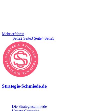
StrategieSchmiede ist uns bewusst, dass jede Designentscheidung
die Möglichkeit bietet, die Zugänglichkeit und Nutzbarkeit eines
Produkts oder einer Umgebung zu verbessern. Inklusives Design ist
daher ein integraler Bestandteil unserer Arbeit. Das bedeutet für uns
an alles zu denken, von der barrierefreien User Experience bis zum
fertigen Onlineshop, der Website oder eben
Mehr erfahren
Seite
1
Seite
2
Seite
3
Seite
4
Seite
5
Strategie-Schmiede.de
Über die Strategie-Schmiede
Die Strategieschmiede
Unsere Garantien