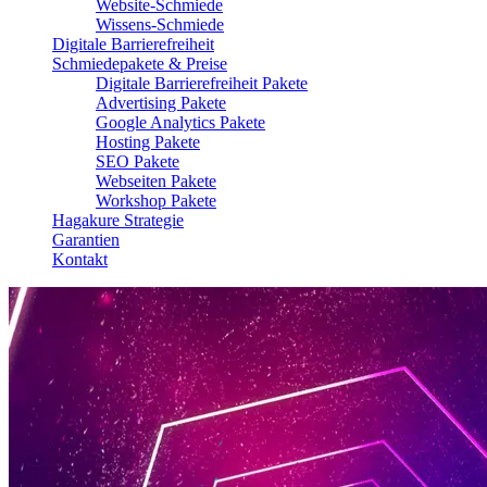
Website-Schmiede
Wissens-Schmiede
Digitale Barrierefreiheit
Schmiedepakete & Preise
Digitale Barrierefreiheit Pakete
Advertising Pakete
Google Analytics Pakete
Hosting Pakete
SEO Pakete
Webseiten Pakete
Workshop Pakete
Hagakure Strategie
Garantien
Kontakt