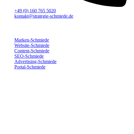
+49 (0) 160 765 5020
kontakt@strategie-schmiede.de
Für deinen Erfolg
Marken-Schmiede
Website-Schmiede
Content-Schmiede
SEO-Schmiede
Advertising-Schmiede
Portal-Schmiede
Wir sind für dich da
Montag
8:00 – 17:00
Dienstag
8:00 – 17:00
Mittwoch
8:00 – 17:00
Donnerstag
8:00 – 17:00
Freitag
8:00 – 15:00