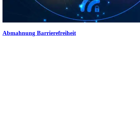
Abmahnung Barrierefreiheit
Bist du vorbereitet? Ab 2025 wird digitale Barrierefreiheit Pflicht
Bußgelder bis zu 100.000 Euro – und das ist nur der Anfang. Wenn
dein Internetauftritt nicht den Vorgaben des
Barrierefreiheitsstärkungsgesetzes (BFSG) entspricht, drohen dir
nicht nur Abmahnungen, sondern auch erhebliche finanzielle und
rechtliche Konsequenzen. Abmahner und Wettbewerber haben bei
der Datenschutz-Grundverordnung (DSGVO) gezeigt, wie gezielt
solche Gesetze genutzt werden können. Dieses Mal steht die digitale
Barrierefreiheit im Mittelpunkt – und dein Unternehmen könnte das
nächste Ziel sein. Barrierefrei werden Was bedeutet das
Barrierefreiheitsstärkungsgesetz (BFSG)? Abmahnungen durch
Wettbewerber: Gesetzeslücken werden gezielt ausgenutzt.
Bußgelder bis zu 100.000 Euro: Unternehmen, die die
Anforderungen nicht erfüllen, müssen mit hohen Strafen rechnen.
Schadenersatzforderungen: Menschen mit Beeinträchtigungen
können ihre Rechte geltend machen. Verlust der Reputation:
Unternehmen, die Barrieren aufrechterhalten, riskieren eine