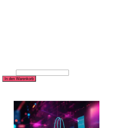
Verhalten (Kommunikationsinstrumente), personenbezogenes
Verhalten (gegenüber der Zielgruppe)
Corporate Culture: Wertesystem im Rahmen der
Barrierefreiheit
Entwicklung des Corporate Image: Fremdbild und
Wahrnehmung der Marke
Überarbeitung vorhandener Marketingvorlagen auf
Barrierefreiheit und Zertifizierung
Interne Weiterbildung zum „Manager für barrierefreies
Marketing“ mit staatlich anerkanntem Zertifikat
17.900,00
€
All-Inclusive-Paket für eine barrierefreie Unternehmensidentität
Menge
In den Warenkorb
Ähnliche Produkte