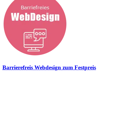
Barrierefreis Webdesign zum Festpreis
Geschmiedet für inklusives Internet Barrierefreies Webdesign zum
Festpreis Wir leben in einer Welt, die sich fast ausschließlich digital
orientiert, weiterentwickelt und wächst. Die Kommunikation und
Informationsbeschaffung finden heute verstärkt über Websites,
soziale Medien und digitale Plattformen statt. Während sich ein
Großteil der Bevölkerung problemlos in der Online-Welt navigiert,
stehen andere vor erheblichen Barrieren, die ihre Teilhabe
erschweren. Die StrategieSchmiede hat sich auf die Umsetzung
barrierefreier, digitaler Angebote spezialisiert. Uns geht es vor allem
darum, die ganze Marke barrierefrei erlebbar zu machen. Und diese
Arbeiten beginnen im barrierefreien Webdesign. Denn vor allem