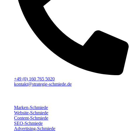
+49 (0) 160 765 5020
kontakt@strategie-schmiede.de
Für deinen Erfolg
Marken-Schmiede
Website-Schmiede
Content-Schmiede
SEO-Schmiede
Advertising-Schmiede