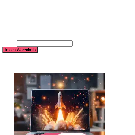
Zielgruppen- und Persona-Entwicklung im Rahmen der
Barrierefreiheit
Entwicklung von 3 barrierefreien digitalen Kampagnen (exkl.
Kampagnenbudget)
24.900,00
€
Medium-Paket zur Umwandlung deiner Marke auf Barrierefreiheit
Menge
In den Warenkorb
Ähnliche Produkte