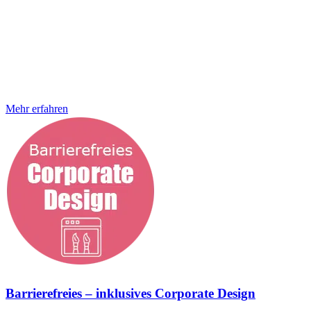
Websites stehen sinnbildlich für Teilnahmehürden im digitalen
Raum. Und das Barrierefreiheitsstärkungsgesetz (BFSG) verlangt
eine Umsetzung bis 28. Juni 2025. Wir unterstützen dich dabei und
setzen deine Website barrierefrei um – zum Festpreis. JETZT
barrierefrei werden Barrierefreies Webdesign für dich gemacht Für
wen ist barrierefreies Webdesign geeignet? Wir machens ein wenig
anders als andere Agenturen. Wir sprechen nicht nur von
Mehr erfahren
Barrierefreies – inklusives Corporate Design