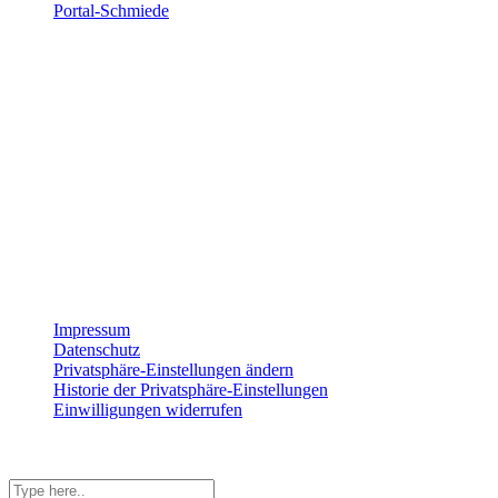
Portal-Schmiede
Wir sind für dich da
Montag
8:00 – 17:00
Dienstag
8:00 – 17:00
Mittwoch
8:00 – 17:00
Donnerstag
8:00 – 17:00
Freitag
8:00 – 15:00
Impressum
Datenschutz
Privatsphäre-Einstellungen ändern
Historie der Privatsphäre-Einstellungen
Einwilligungen widerrufen
© 2026 StrategieSchmiede
Shopping Basket