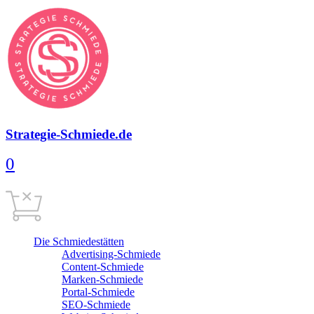
Strategie-Schmiede.de
0
Warenkorb
0,00
€
Cart is empty
Die Schmiedestätten
Advertising-Schmiede
Content-Schmiede
Marken-Schmiede
Portal-Schmiede
SEO-Schmiede