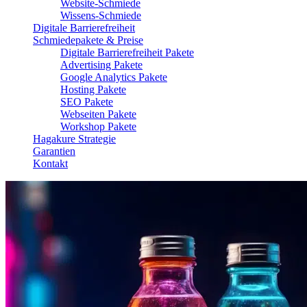
Website-Schmiede
Wissens-Schmiede
Digitale Barrierefreiheit
Schmiedepakete & Preise
Digitale Barrierefreiheit Pakete
Advertising Pakete
Google Analytics Pakete
Hosting Pakete
SEO Pakete
Webseiten Pakete
Workshop Pakete
Hagakure Strategie
Garantien
Kontakt