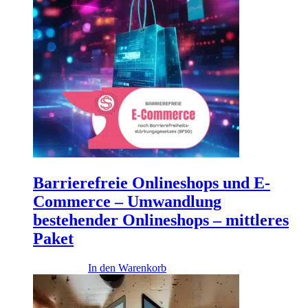
Barrierefreie Onlineshops und E-
Commerce – Umwandlung
bestehender Onlineshops – mittleres
Paket
14.500,00
€
In den Warenkorb