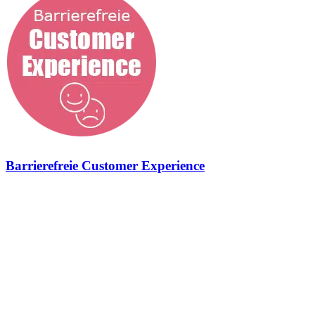
Barrierefreie Customer Experience
Geschmiedet für neue Zielgruppen und agile Marken Barrierefreie
Customer Experience Was wir hier schon wieder machen? Ganz
einfach, wir sorgen für herausragende Benutzererfahrungen mit
deiner Marke. Denn genau dafür steht die digitale barrierefreie
Customer Experience. Ganz gleich, ob ihr ein bestehendes Konzept
verbessern möchtet oder ihr euch noch nicht mit dem Thema User
Experience auseinandergesetzt habt. Die StrategieSchmiede
übernimmt für euch die Umsetzung. JETZT barrierefrei werden
Barrierefreie Customer Experience – funktional, herausragend,
zukunftsfähig Ihr fragt euch, was eine gute barrierefreie Customer