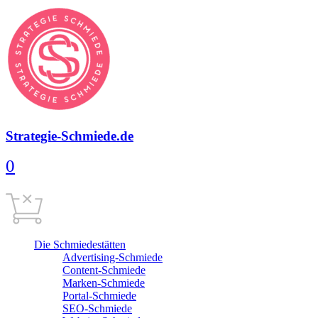
Strategie-Schmiede.de
0
Warenkorb
0,00
€
Cart is empty
Die Schmiedestätten
Advertising-Schmiede
Content-Schmiede
Marken-Schmiede
Portal-Schmiede
SEO-Schmiede