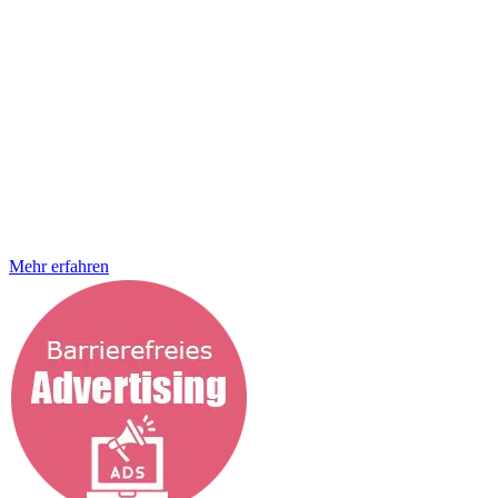
für jeden zugänglich zu machen und erkennen die immense
Bedeutung der Barrierefreiheit als Schlüssel zur Erweiterung deiner
Zielgruppe. Darüber hinaus setzen wir uns dafür ein, Onlineshops
vollständig barrierefrei zu gestalten, um allen Menschen,
unabhängig von ihren körperlichen oder geistigen Fähigkeiten, ein
gleichberechtigtes Einkaufserlebnis zu ermöglichen. Bei der
StrategieSchmiede ist uns bewusst, dass jede Designentscheidung
die Möglichkeit bietet, die Zugänglichkeit und Nutzbarkeit eines
Produkts oder einer Umgebung zu verbessern. Inklusives Design ist
daher ein integraler Bestandteil unserer Arbeit. Das bedeutet für uns
an alles zu denken, von der barrierefreien User Experience bis zum
fertigen Onlineshop, der Website oder eben
Mehr erfahren