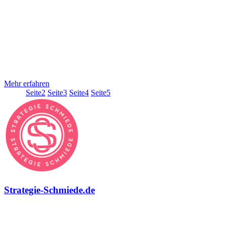
Journey auszeichnet? Die Antwort darauf ist relativ einfach. Ein
User hat jederzeit die Möglichkeit barrierefrei mit euch zu agieren,
ganz unabhängig davon, an welcher Stelle er sich gerade befindet.
Genau das zeichnet eine überzeugende Customer Journey aus.
Hinzu kommt, dass jederzeit sämtliche Daten, kontextbezogene
Informationen und letztlich alles, was zur Erfüllung des Markenziels
(hier geht es um euch) erforderlich ist, barrierefrei zur Verfügung
steht. So werden realistische Erwartungen an
Mehr erfahren
Seite
1
Seite
2
Seite
3
Seite
4
Seite
5
Strategie-Schmiede.de
Über die Strategie-Schmiede