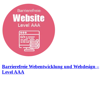
Barrierefreie Webentwicklung und Webdesign –
Level AAA
Barrierefreie Webentwicklung und Webdesign – Erfüllung des
Barrierefreiheitsstärkungsgesetzes (BFSG) Konformitätsstufe Level
AAA Wir setzen deine Website nach den Anforderungen des
Barrierefreiheitsstärkungsgesetzes (BFSG) um. Dazu halten wir uns
zu 100% an die Vorgaben der Web Content Accessibility Guidelines
(WCAG) um. In der StrategieSchmiede sehen wir das
Barrierefreiheitsstärkungsgesetz als eine Chance, die digitale Welt