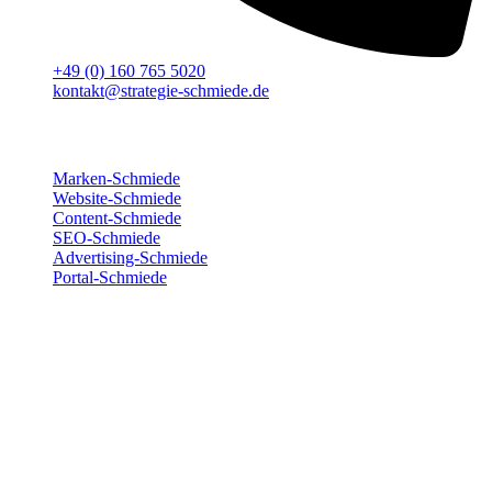
+49 (0) 160 765 5020
kontakt@strategie-schmiede.de
Für deinen Erfolg
Marken-Schmiede
Website-Schmiede
Content-Schmiede
SEO-Schmiede
Advertising-Schmiede
Portal-Schmiede
Wir sind für dich da
Montag
8:00 – 17:00
Dienstag
8:00 – 17:00
Mittwoch
8:00 – 17:00
Donnerstag
8:00 – 17:00
Freitag
8:00 – 15:00