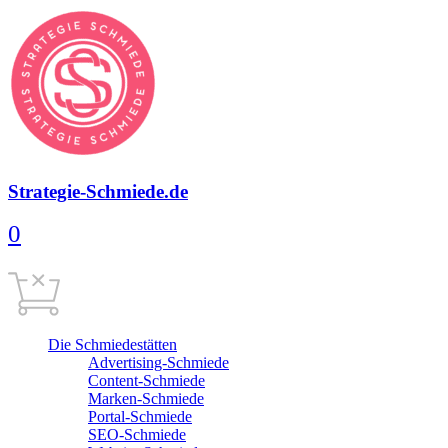
Strategie-Schmiede.de
0
Warenkorb
0,00
€
Cart is empty
Die Schmiedestätten
Advertising-Schmiede
Content-Schmiede
Marken-Schmiede
Portal-Schmiede
SEO-Schmiede