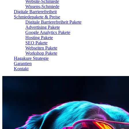
Website-Schmiede
Wissens-Schmiede
Digitale Barrierefreiheit
Schmiedepakete & Preise
Digitale Barrierefreiheit Pakete
Advertising Pakete
Google Analytics Pakete
Hosting Pakete
SEO Pakete
Webseiten Pakete
Workshop Pakete
Hagakure Strategie
Garantien
Kontakt