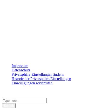
Wir sind für dich da
Montag
8:00 – 17:00
Dienstag
8:00 – 17:00
Mittwoch
8:00 – 17:00
Donnerstag
8:00 – 17:00
Freitag
8:00 – 15:00
Impressum
Datenschutz
Privatsphäre-Einstellungen ändern
Historie der Privatsphäre-Einstellungen
Einwilligungen widerrufen
© 2026 StrategieSchmiede
Shopping Basket