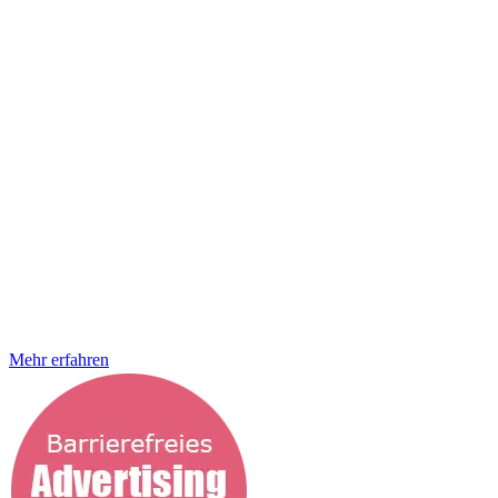
Customer Experience Was wir hier schon wieder machen? Ganz
einfach, wir sorgen für herausragende Benutzererfahrungen mit
deiner Marke. Denn genau dafür steht die digitale barrierefreie
Customer Experience. Ganz gleich, ob ihr ein bestehendes Konzept
verbessern möchtet oder ihr euch noch nicht mit dem Thema User
Experience auseinandergesetzt habt. Die StrategieSchmiede
übernimmt für euch die Umsetzung. JETZT barrierefrei werden
Barrierefreie Customer Experience – funktional, herausragend,
zukunftsfähig Ihr fragt euch, was eine gute barrierefreie Customer
Journey auszeichnet? Die Antwort darauf ist relativ einfach. Ein
User hat jederzeit die Möglichkeit barrierefrei mit euch zu agieren,
ganz unabhängig davon, an welcher Stelle er sich gerade befindet.
Genau das zeichnet eine überzeugende Customer Journey aus.
Hinzu kommt, dass jederzeit sämtliche Daten, kontextbezogene
Informationen und letztlich alles, was zur Erfüllung des Markenziels
(hier geht es um euch) erforderlich ist, barrierefrei zur Verfügung
steht. So werden realistische Erwartungen an
Mehr erfahren