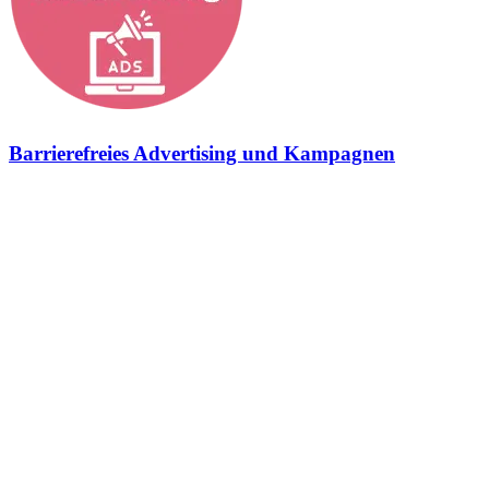
Barrierefreies Advertising und Kampagnen
Geschmiedet, um Marken auch außerhalb der eigenen Website
erlebbar zu machen. Digitale Kampagnen und Advertising –
barrierefrei Hier gibt es heiße Kampagnen – fokussiert, transparent
und barrierefrei Manchmal haben wir das Gefühl, wir stehen mit
unseren Ideen ganz allein da. Und manchmal ist das auch gut so,
denn für euch entsteht immer etwas Großartiges. So wie das
„barrierefreie Advertising“. Wenn wir eins in unseren zahlreichen
Projekten verstanden haben, dann das neue Interessenten nicht auf
dem Baum wachsen, die Menschen sich ungern verarschen lassen
und lieber teilhaben möchten – teilhaben an großen
Markenerlebnissen, teilhaben an der Welt da draußen und teilhaben
an ganz alltäglichen Dingen. Für viele Menschen ist das jedoch
kaum möglich. Websites sind weit entfernt von Barrierefreiheit,
Onlineshops kümmern sich eher um die Optik als um die Integration
ihrer Zielgruppe und klassische Werbemittel, wie Displays,