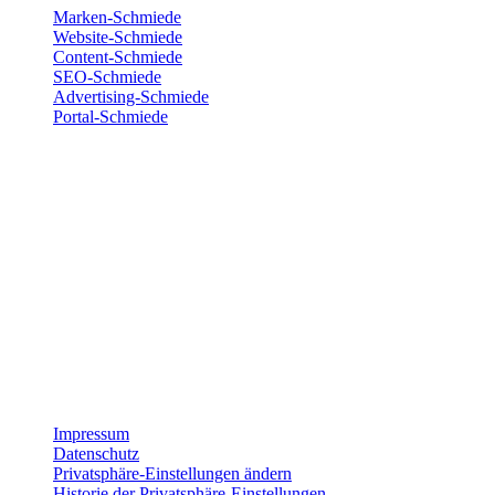
Marken-Schmiede
Website-Schmiede
Content-Schmiede
SEO-Schmiede
Advertising-Schmiede
Portal-Schmiede
Wir sind für dich da
Montag
8:00 – 17:00
Dienstag
8:00 – 17:00
Mittwoch
8:00 – 17:00
Donnerstag
8:00 – 17:00
Freitag
8:00 – 15:00
Impressum
Datenschutz
Privatsphäre-Einstellungen ändern
Historie der Privatsphäre-Einstellungen