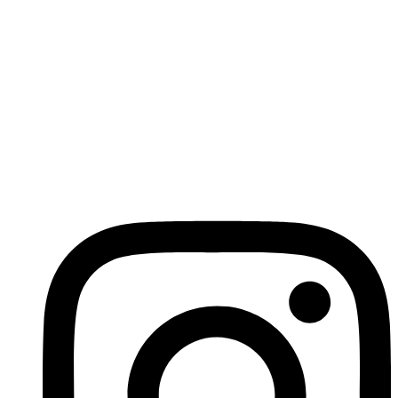
komplexe Suchanfragen zu verstehen und präzise,
zusammengefasste Antworten zu liefern.
Für SEO-Experten bedeutet dies eine Anpassung ihrer
Strategien:
Fokus auf strukturierte Daten und Schema Markup zur
besseren Interpretation durch KI
Optimierung für Featured Snippets und andere erweiterte
SERP-Features
Erstellung von umfassenden, gut strukturierten Inhalten, die
leicht von KI-Systemen erfasst werden können