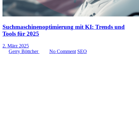
Suchmaschinenoptimierung mit KI: Trends und
Tools für 2025
2. März 2025
by
Gerry Böttcher
with
No Comment
SEO
Die Welt der Suchmaschinenoptimierung (SEO) erlebt durch den
Einsatz von Künstlicher Intelligenz (KI) eine wahre Revolution. Im
Jahr 2025 spielen KI-gestützte Tools und Strategien eine zentrale
Rolle in der SEO-Landschaft. Dieser Artikel bietet einen
umfassenden Überblick über die wichtigsten Trends und Tools, die
die Zukunft der Suchmaschinenoptimierung prägen.
KI-gesteuerte Suchmaschinen: Eine neue Ära beginnt
Die Entwicklung von KI-gesteuerten Suchmaschinen markiert den
Beginn einer neuen Ära in der digitalen Suche. Google's AI-
Overviews und ähnliche Technologien anderer Suchmaschinen
verändern die Art und Weise, wie Informationen präsentiert und
gefunden werden. Diese KI-gestützten Systeme sind in der Lage,