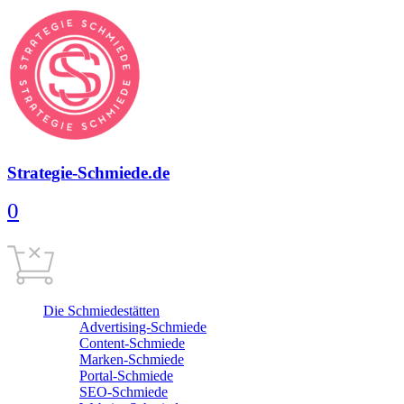
Strategie-Schmiede.de
0
Warenkorb
0,00
€
Cart is empty
Die Schmiedestätten
Advertising-Schmiede
Content-Schmiede
Marken-Schmiede
Portal-Schmiede
SEO-Schmiede