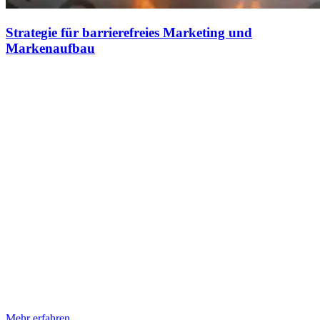
Strategie für barrierefreies Marketing und
Markenaufbau
Geschmiedet für das Marketing der Zukunft und attraktive Marken
Strategie für barrierefreies Marketing und Markenaufbau Irgendwie
gibt das schon unser Name her – wir lieben vernünftige
Marketingstrategien und entwickeln dazu unsere ganz eigenen
Modelle. Du fragst dich warum? Die Antwort darauf ist relativ
einfach. Wir haben die Agenturlandschaft ziemlich genau
kennenlernen „dürfen“. Der Großteil der bestehende
Marketingstrategien ist weit entfernt von anwendbar, genauso weit
entfernt von barrierefrei und verdammt teuer. Was du am Ende
bekommst, ist mehr als zweifelhaft. Ein paar hübsche bunte
Bildchen, den ein oder anderen vernünftigen Claim, wenn du Glück
hast ein fertiges Produkt… Diese Liste könnten wir unendlich
fortsetzen, dass macht aber überhaupt keinen Sinn. Denn du bist aus
einem bestimmten Grund bei uns gelandet. Du suchst vermutlich
nach einer barrierefreien Marketingstrategie die auf Wachstum
ausgerichtet ist, die ganz nebenher neue digitale Geschäftsmodelle
entwickelt und für die WOW-Momente in deiner Zielgruppe sorgt?
Genau dafür sind wir
Mehr erfahren