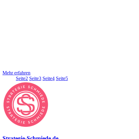
für jeden zugänglich zu machen und erkennen die immense
Bedeutung der Barrierefreiheit als Schlüssel zur Erweiterung deiner
Zielgruppe. Darüber hinaus setzen wir uns dafür ein, Onlineshops
vollständig barrierefrei zu gestalten, um allen Menschen,
unabhängig von ihren körperlichen oder geistigen Fähigkeiten, ein
gleichberechtigtes Einkaufserlebnis zu ermöglichen. Bei der
StrategieSchmiede ist uns bewusst, dass jede Designentscheidung
die Möglichkeit bietet, die Zugänglichkeit und Nutzbarkeit eines
Produkts oder einer Umgebung zu verbessern. Inklusives Design ist
daher ein integraler Bestandteil unserer Arbeit. Das bedeutet für uns
an alles zu denken, von der barrierefreien User Experience bis zum
fertigen Onlineshop, der Website oder eben
Mehr erfahren
Seite
1
Seite
2
Seite
3
Seite
4
Seite
5
Strategie-Schmiede.de