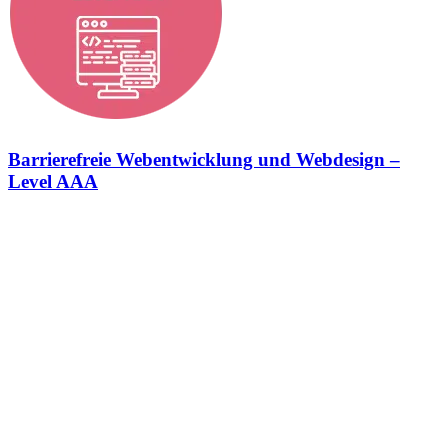
Barrierefreie Webentwicklung und Webdesign –
Level AAA
Barrierefreie Webentwicklung und Webdesign – Erfüllung des
Barrierefreiheitsstärkungsgesetzes (BFSG) Konformitätsstufe Level
AAA Wir setzen deine Website nach den Anforderungen des
Barrierefreiheitsstärkungsgesetzes (BFSG) um. Dazu halten wir uns
zu 100% an die Vorgaben der Web Content Accessibility Guidelines
(WCAG) um. In der StrategieSchmiede sehen wir das
Barrierefreiheitsstärkungsgesetz als eine Chance, die digitale Welt
für jeden zugänglich zu machen und erkennen die immense
Bedeutung der Barrierefreiheit als Schlüssel zur Erweiterung deiner
Zielgruppe. Darüber hinaus setzen wir uns dafür ein, Onlineshops
vollständig barrierefrei zu gestalten, um allen Menschen,
unabhängig von ihren körperlichen oder geistigen Fähigkeiten, ein
gleichberechtigtes Einkaufserlebnis zu ermöglichen. Bei der