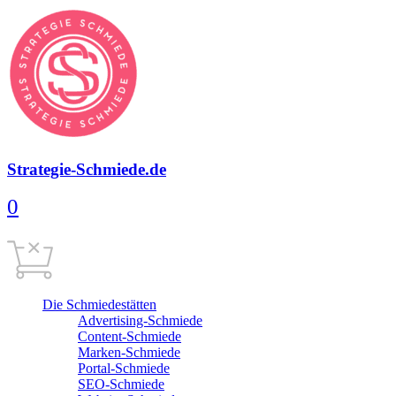
Strategie-Schmiede.de
0
Warenkorb
0,00
€
Cart is empty
Die Schmiedestätten
Advertising-Schmiede
Content-Schmiede
Marken-Schmiede
Portal-Schmiede
SEO-Schmiede