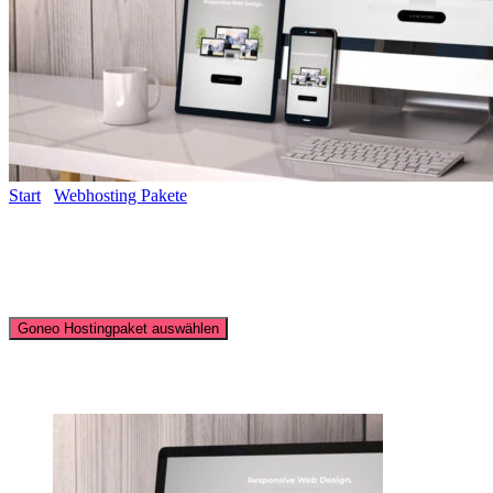
Start
/
Webhosting Pakete
/ Webhosting Goneo „Premium“
Webhosting Goneo „Premium“
8,99
€
Goneo Hostingpaket auswählen
Ähnliche Produkte