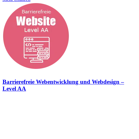
Barrierefreie Webentwicklung und Webdesign –
Level AA
Barrierefreie Webentwicklung und Webdesign – Erfüllung des
Barrierefreiheitsstärkungsgesetzes (BFSG) Konformitätsstufe Level
AA Wir setzen deine Website nach den Anforderungen des
Barrierefreiheitsstärkungsgesetzes (BFSG) um. Dazu halten wir uns
zu 100% an die Vorgaben der Web Content Accessibility Guidelines
(WCAG) um. In der StrategieSchmiede sehen wir das
Barrierefreiheitsstärkungsgesetz als eine Chance, die digitale Welt