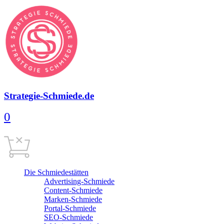
Strategie-Schmiede.de
0
Warenkorb
0,00
€
Cart is empty
Die Schmiedestätten
Advertising-Schmiede
Content-Schmiede
Marken-Schmiede
Portal-Schmiede
SEO-Schmiede