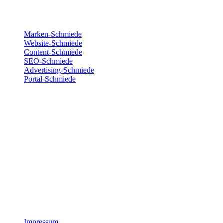
Für deinen Erfolg
Marken-Schmiede
Website-Schmiede
Content-Schmiede
SEO-Schmiede
Advertising-Schmiede
Portal-Schmiede
Wir sind für dich da
Montag
8:00 – 17:00
Dienstag
8:00 – 17:00
Mittwoch
8:00 – 17:00
Donnerstag
8:00 – 17:00
Freitag
8:00 – 15:00
Impressum