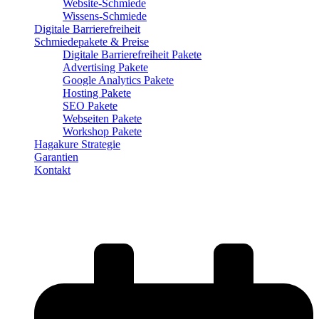
Website-Schmiede
Wissens-Schmiede
Digitale Barrierefreiheit
Schmiedepakete & Preise
Digitale Barrierefreiheit Pakete
Advertising Pakete
Google Analytics Pakete
Hosting Pakete
SEO Pakete
Webseiten Pakete
Workshop Pakete
Hagakure Strategie
Garantien
Kontakt
Content richtig gestalten: So
funktioniert’s in der Praxis