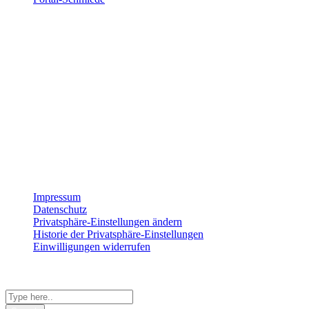
Wir sind für dich da
Montag
8:00 – 17:00
Dienstag
8:00 – 17:00
Mittwoch
8:00 – 17:00
Donnerstag
8:00 – 17:00
Freitag
8:00 – 15:00
Impressum
Datenschutz
Privatsphäre-Einstellungen ändern
Historie der Privatsphäre-Einstellungen
Einwilligungen widerrufen
© 2026 StrategieSchmiede
Shopping Basket