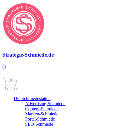
Strategie-Schmiede.de
0
Warenkorb
0,00
€
Cart is empty
Die Schmiedestätten
Advertising-Schmiede
Content-Schmiede
Marken-Schmiede
Portal-Schmiede
SEO-Schmiede