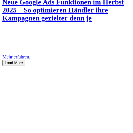
Neue Google Ads Funktionen im Herbst
2025 – So optimieren Händler ihre
Kampagnen gezielter denn je
Google hat zum Herbst 2025 gleich mehrere wichtige Neuerungen
in Google Ads vorgestellt, die speziell für E-Commerce-Händler
und Performance-Marketer interessant sind. Drei zentrale Features
stehen im Fokus: Erstens erlaubt Performance...
Mehr erfahren...
Load More
Dein Kontakt zu uns
BEREIT FüR TOP-MARKETING?
Lasst uns gemeinsam
an deinem Projekt
schmieden
Dein Name