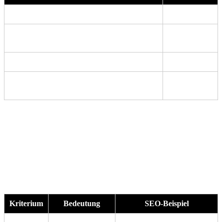
„Wir wollen einen Blog starten.“
Maßnahme
„Wir wollen 50 % mehr Sichtbarkeit bei
Ziel
transaktionalen Keywords.“
„Wir bauen die Ladezeit unserer Website um.“
Maßnahme
„Wir wollen unsere Absprungrate auf
Ziel
Kategorie-Seiten unter 35 % bringen.“
👉
Ziele beschreiben
was erreicht werden soll
, nicht
wie
.
Die SMART-Methode für SEO-Ziele
Die
SMART-Formel
hilft, vage Wünsche in
konkrete
Zieldefinitionen
zu verwandeln:
Kriterium
Bedeutung
SEO-Beispiel