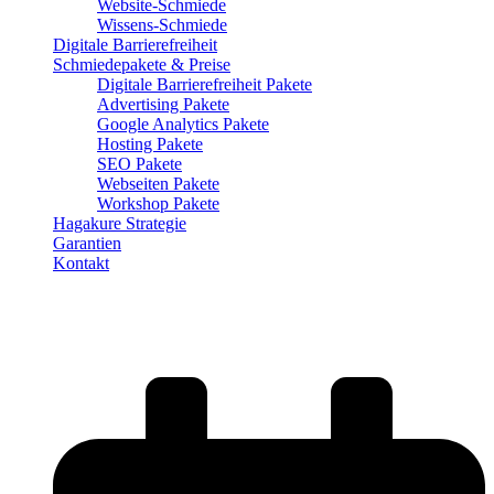
Website-Schmiede
Wissens-Schmiede
Digitale Barrierefreiheit
Schmiedepakete & Preise
Digitale Barrierefreiheit Pakete
Advertising Pakete
Google Analytics Pakete
Hosting Pakete
SEO Pakete
Webseiten Pakete
Workshop Pakete
Hagakure Strategie
Garantien
Kontakt
Wie man SEO-Ziele richtig setzt – Mit
Strategie zu messbarem Erfolg