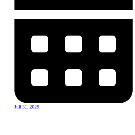
Juli 31, 2025
Virginia
ist Content-Leiterin bei der StrategieSchmiede. Mit einem Master in
Literatur- und Medienwissenschaften verbindet sie sprachliche
Präzision mit strategischem Denken im Content-Marketing. Denn