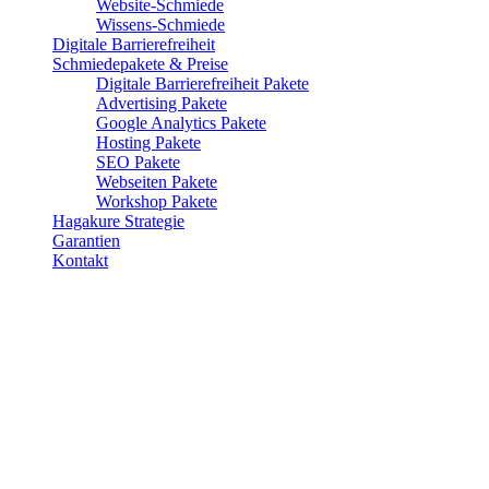
Website-Schmiede
Wissens-Schmiede
Digitale Barrierefreiheit
Schmiedepakete & Preise
Digitale Barrierefreiheit Pakete
Advertising Pakete
Google Analytics Pakete
Hosting Pakete
SEO Pakete
Webseiten Pakete
Workshop Pakete
Hagakure Strategie
Garantien
Kontakt
Voll-/Teilzeit
Online Marketing Manager (m/w/d)
Wir sind Begleiter für erfolgreichen, digitalen Markenaufbau. Mit dir
gemeinsam entwickeln wir Geschäftsmodelle für eine agile,
zielgruppenorientierte und dynamische Welt. Weg vom
„Marketingsprech“ und sinnlosen Angeboten agieren wir vollständig
transparent, zeigen unsere Festpreise schon auf der Website und