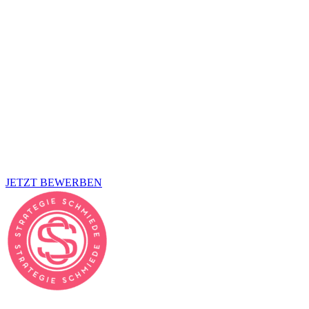
Ehrlichkeit, auch wenn’s manchmal unbequem ist. Wir sind keine
Hochglanzagentur mit starren Hierarchien, sondern ein Team, das
gemeinsam wächst, sich gegenseitig fordert und sichtbar gute Arbeit
macht.
Wir entwickeln Marken, gestalten Kommunikation mit Sinn und
setzen auf Ergebnisse, die man sehen und messen kann.
Wenn du Teil von etwas Großem werden willst und die Energie
hast mit uns zu arbeiten, dann freuen wir uns auf dich und
senden kochend heiße Grüße aus der StrategieSchmiede.
Und weil unsere Feuer gerade ziemlich heiß brennen, brauchen wir
dich als
Online Marketing Manager (m/w/d).
JETZT BEWERBEN