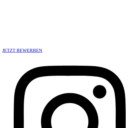
beweisen unsere Leistungen mit umfangreichen Garantien. Mit
einem eigenen Strategiemodell kreieren wir so mit dir den Erfolg
von Morgen und binden Zielgruppen langfristig – regional und
überregional. Darüber hinaus bauen wir Eigenmarken für die
Bereiche Franchise und Onlinehandel auf.
Du denkst digital, handelst datenbasiert und hast Bock, mit starken
Inhalten und klaren Strategien echte Ergebnisse zu schaffen? Dann
bist du bei uns genau richtig.
JETZT BEWERBEN