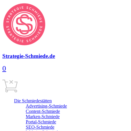
Strategie-Schmiede.de
0
Warenkorb
0,00
€
Cart is empty
Die Schmiedestätten
Advertising-Schmiede
Content-Schmiede
Marken-Schmiede
Portal-Schmiede
SEO-Schmiede