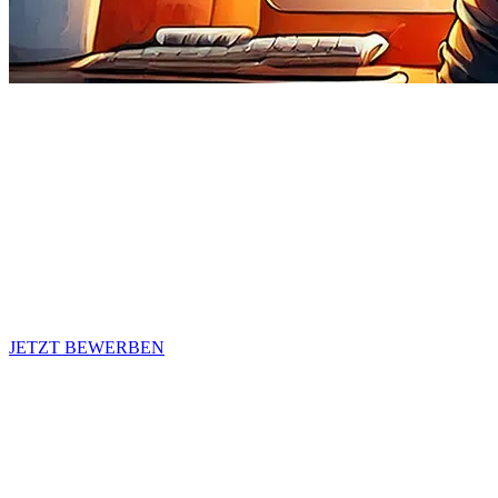
FRUST IM JOB? NICHT MIT UNS!
Jetzt heißt es Tränchen trocknen und ab in die Ideenschmiede. Wir
machen aus trockenen Zielgruppenbeschreibungen waschechte
Kampagnen und nehmen dich mit auf die Reise in die Welt des
professionellen, umsetzbaren und erfolgreichen Marketings. Denn
genau dafür steht die Strategieschmiede.
Und weil unsere Feuer gerade ziemlich heiß brennen, brauchen wir
dich als
Online Marketing Manager (m/w/d).
JETZT BEWERBEN
DEINE AUFGABEN (wenn du Bock auf
uns hast)
Du entwickelst kanalübergreifende Content- und
Kampagnenstrategien, die auf Website, Social Media, E-Mail